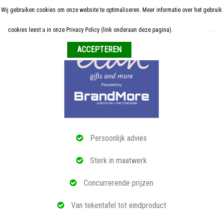
Wij gebruiken cookies om onze website te optimaliseren. Meer informatie over het gebruik
Home
cookies leest u in onze Privacy Policy (link onderaan deze pagina).
Meer informatie
.
Weigeren
ALLE RELATIEGESCHENKEN
ECO PRODUCTEN
TECH GADGETS
MAATWERK
Persoonlijk advies
REFERENTIES
Sterk in maatwerk
OVER ONS
Concurrerende prijzen
BLOG
Van tekentafel tot eindproduct
OFFERTE