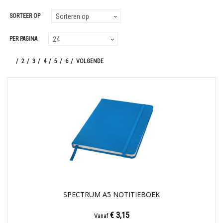
SORTEER OP
PER PAGINA
1
2
3
4
5
6
VOLGENDE
SPECTRUM A5 NOTITIEBOEK
€ 3,15
Vanaf