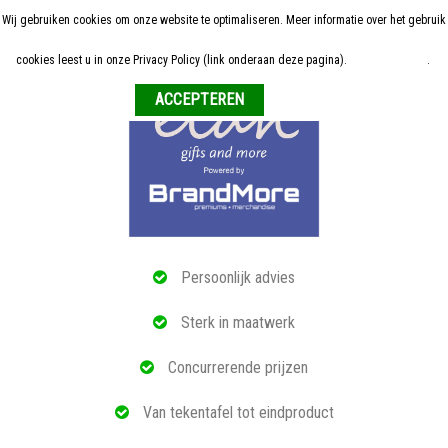
Wij gebruiken cookies om onze website te optimaliseren. Meer informatie over het gebruik
Home
cookies leest u in onze Privacy Policy (link onderaan deze pagina).
Meer informatie
.
Weigeren
ALLE RELATIEGESCHENKEN
ECO PRODUCTEN
TECH GADGETS
MAATWERK
Persoonlijk advies
REFERENTIES
Sterk in maatwerk
OVER ONS
Concurrerende prijzen
BLOG
Van tekentafel tot eindproduct
OFFERTE