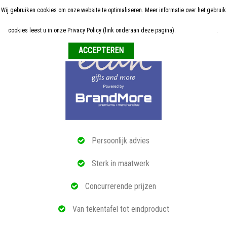
Wij gebruiken cookies om onze website te optimaliseren. Meer informatie over het gebruik
Home
cookies leest u in onze Privacy Policy (link onderaan deze pagina).
Meer informatie
.
Weigeren
ALLE RELATIEGESCHENKEN
ECO PRODUCTEN
TECH GADGETS
MAATWERK
Persoonlijk advies
REFERENTIES
Sterk in maatwerk
OVER ONS
Concurrerende prijzen
BLOG
Van tekentafel tot eindproduct
OFFERTE