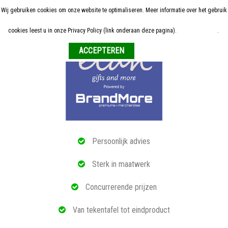
Wij gebruiken cookies om onze website te optimaliseren. Meer informatie over het gebruik
Home
cookies leest u in onze Privacy Policy (link onderaan deze pagina).
Meer informatie
.
Weigeren
ALLE RELATIEGESCHENKEN
ECO PRODUCTEN
TECH GADGETS
MAATWERK
Persoonlijk advies
REFERENTIES
Sterk in maatwerk
OVER ONS
Concurrerende prijzen
BLOG
Van tekentafel tot eindproduct
OFFERTE