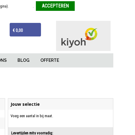
agina).
Meer informatie
.
Weigeren
ijzen
Van tekentafel tot eindproduct
€ 0,00
ONS
BLOG
OFFERTE
Jouw selectie
Voeg een aantal in bij maat.
Levertijden mits voorradig: