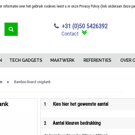
 informatie over het gebruik cookies leest u in onze Privacy Policy (link onderaan deze p
Sterk in maatwerk
Concurrerende pr
+31 (0)50 5426392
Contact
N
TECH GADGETS
MAATWERK
REFERENTIES
OVER 
en
Bamboo Board snijplank
►
ank
Kies hier het gewenste aantal
1
Aantal kleuren bedrukking
2