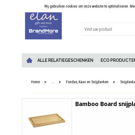
Wij gebruiken cookies om onze website te optimaliseren. Meer
Persoonlijk advies
ALLE RELATIEGESCHENKEN
ECO PRODUCTE
Home
...
Fondue, Kaas en Snijplanken
Snijplank
►
►
►
Bamboo Board snijpl