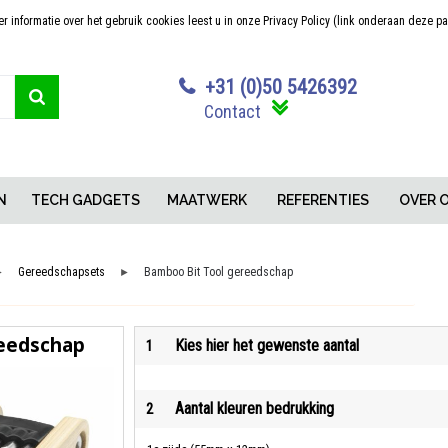
 informatie over het gebruik cookies leest u in onze Privacy Policy (link onderaan deze p
Sterk in maatwerk
Concurrerende pr
+31 (0)50 5426392
Contact
N
TECH GADGETS
MAATWERK
REFERENTIES
OVER 
Gereedschapsets
Bamboo Bit Tool gereedschap
►
►
reedschap
Kies hier het gewenste aantal
1
Aantal kleuren bedrukking
2