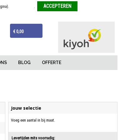
agina).
Meer informatie
.
Weigeren
ijzen
Van tekentafel tot eindproduct
€ 0,00
ONS
BLOG
OFFERTE
Jouw selectie
Voeg een aantal in bij maat.
Levertijden mits voorradig: