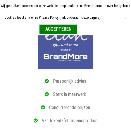
Wij gebruiken cookies om onze website te optimaliseren. Meer informatie over het gebruik
Home
cookies leest u in onze Privacy Policy (link onderaan deze pagina).
Meer informatie
.
Weigeren
ALLE RELATIEGESCHENKEN
ECO PRODUCTEN
TECH GADGETS
MAATWERK
Persoonlijk advies
REFERENTIES
Sterk in maatwerk
OVER ONS
Concurrerende prijzen
BLOG
Van tekentafel tot eindproduct
OFFERTE