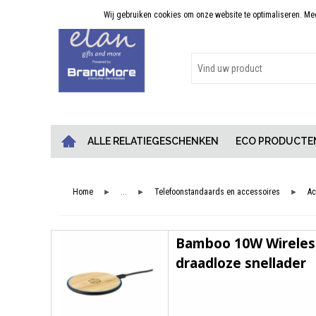
Wij gebruiken cookies om onze website te optimaliseren. Meer
Persoonlijk advies
ALLE RELATIEGESCHENKEN
ECO PRODUCTE
Home
...
Telefoonstandaards en accessoires
Ac
►
►
►
Bamboo 10W Wireles
draadloze snellader