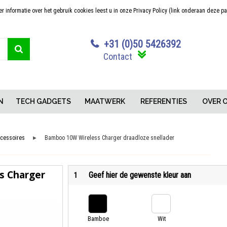
 informatie over het gebruik cookies leest u in onze Privacy Policy (link onderaan deze p
Sterk in maatwerk
Concurrerende pr
+31 (0)50 5426392
Contact
N
TECH GADGETS
MAATWERK
REFERENTIES
OVER 
cessoires
Bamboo 10W Wireless Charger draadloze snellader
►
s Charger
Geef hier de gewenste kleur aan
1
Bamboe
Wit