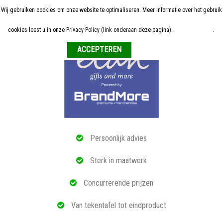
Wij gebruiken cookies om onze website te optimaliseren. Meer informatie over het gebruik
Home
cookies leest u in onze Privacy Policy (link onderaan deze pagina).
Meer informatie
.
Weigeren
ALLE RELATIEGESCHENKEN
ECO PRODUCTEN
TECH GADGETS
MAATWERK
Persoonlijk advies
REFERENTIES
Sterk in maatwerk
OVER ONS
Concurrerende prijzen
BLOG
Van tekentafel tot eindproduct
OFFERTE