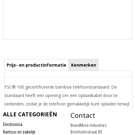
Prijs- en productinformatie
Kenmerken
FSC® 100 gecertificeerde bamboe telefoonstandaard. De
standaard heeft een opening om een ​​oplaadkabel door te
verbinden, zodat je de telefoon gemakkelijk kunt opladen terwijl
je de standaard gebruikt. Verpakt in FSC mix kraft doos die
ALLE CATEGORIEËN
Contact
makkelijk door de brievenbus past.
Electronica
BrandMore Industries
Draai uw mobiel voor de Prijs informatie
Kantoor en zakelijk
Bornholmstraat 80