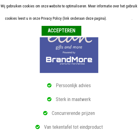
Wij gebruiken cookies om onze website te optimaliseren. Meer informatie over het gebruik
Home
cookies leest u in onze Privacy Policy (link onderaan deze pagina).
Meer informatie
.
Weigeren
ALLE RELATIEGESCHENKEN
ECO PRODUCTEN
TECH GADGETS
MAATWERK
Persoonlijk advies
REFERENTIES
Sterk in maatwerk
OVER ONS
Concurrerende prijzen
BLOG
Van tekentafel tot eindproduct
OFFERTE