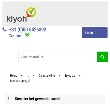
+31 (0)50 5426392
€ 0,00
Contact
Home
...
Damesstyling
Spiegels
►
►
►
►
Bamboe spiegel
Kies hier het gewenste aantal
1