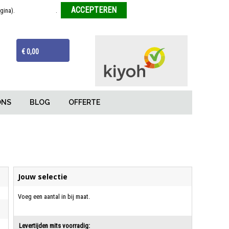
agina).
Meer informatie
.
Weigeren
ijzen
Van tekentafel tot eindproduct
€ 0,00
ONS
BLOG
OFFERTE
Jouw selectie
Voeg een aantal in bij maat.
Levertijden mits voorradig: