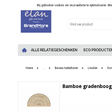
Wij gebruiken cookies om onze website te optimaliseren. Meer
Persoonlijk advies
ALLE RELATIEGESCHENKEN
ECO PRODUCTE
Home
...
Bureau toebehoren
Linialen
Bam
►
►
►
►
Bamboe gradenboog