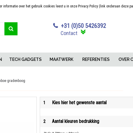
 informatie over het gebruik cookies leest u in onze Privacy Policy (link onderaan deze p
Sterk in maatwerk
Concurrerende pr
+31 (0)50 5426392
Contact
N
TECH GADGETS
MAATWERK
REFERENTIES
OVER 
boe gradenboog
Kies hier het gewenste aantal
1
Aantal kleuren bedrukking
2