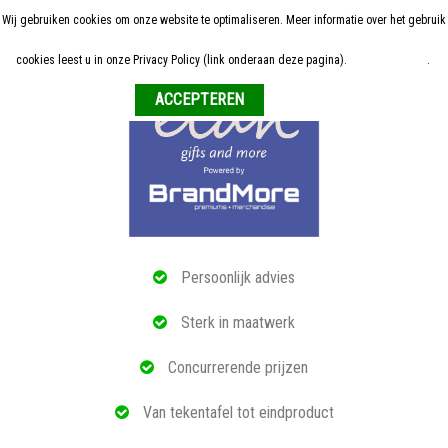
Wij gebruiken cookies om onze website te optimaliseren. Meer informatie over het gebruik
Home
cookies leest u in onze Privacy Policy (link onderaan deze pagina).
Meer informatie
.
Weigeren
ALLE RELATIEGESCHENKEN
ECO PRODUCTEN
TECH GADGETS
MAATWERK
Persoonlijk advies
REFERENTIES
Sterk in maatwerk
OVER ONS
Concurrerende prijzen
BLOG
Van tekentafel tot eindproduct
OFFERTE