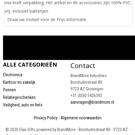
mix kraft verpakking. Het artikel en de accessoires zijn 100% PVC-
vrij. Inclusief batterijen
Draai uw mobiel voor de Prijs informatie
ALLE CATEGORIEËN
Contact
Electronica
BrandMore Industries
Kantoor en zakelijk
Bornholmstraat 80
9723 AZ Groningen
Pennen
+31 (0)50 5426392
Relatiegeschenken
aanvragen@brandmore.nl
Veiligheid, auto en fiets
Privacy Policy
-
Algemene voorwaarden
LAATST BEKEKEN PRODUCTEN
© 2020 Elan Gifts powered by BrandMore - Bornholmstraat 80 - 9723 AZ -