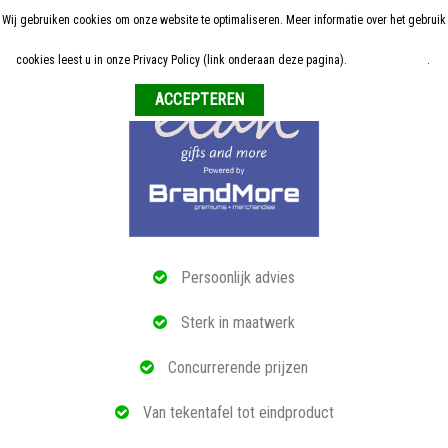
Wij gebruiken cookies om onze website te optimaliseren. Meer informatie over het gebruik
Home
cookies leest u in onze Privacy Policy (link onderaan deze pagina).
Meer informatie
.
Weigeren
ALLE RELATIEGESCHENKEN
ECO PRODUCTEN
TECH GADGETS
MAATWERK
Persoonlijk advies
REFERENTIES
Sterk in maatwerk
OVER ONS
Concurrerende prijzen
BLOG
Van tekentafel tot eindproduct
OFFERTE