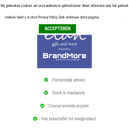
Wij gebruiken cookies om onze website te optimaliseren. Meer informatie over het gebruik
Home
cookies leest u in onze Privacy Policy (link onderaan deze pagina).
Meer informatie
.
Weigeren
ALLE RELATIEGESCHENKEN
ECO PRODUCTEN
TECH GADGETS
MAATWERK
Persoonlijk advies
REFERENTIES
Sterk in maatwerk
OVER ONS
Concurrerende prijzen
BLOG
Van tekentafel tot eindproduct
OFFERTE