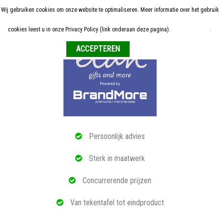
Wij gebruiken cookies om onze website te optimaliseren. Meer informatie over het gebruik
Home
cookies leest u in onze Privacy Policy (link onderaan deze pagina).
Meer informatie
.
Weigeren
ALLE RELATIEGESCHENKEN
ECO PRODUCTEN
TECH GADGETS
MAATWERK
Persoonlijk advies
REFERENTIES
Sterk in maatwerk
OVER ONS
Concurrerende prijzen
BLOG
Van tekentafel tot eindproduct
OFFERTE