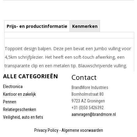
Prijs- en productinformatie
Kenmerken
Toppoint design balpen. Deze pen bevat een Jumbo vulling voor
4,5km schrijfplezier. Het heeft een soft-touch afwerking, een
transparante clip en een metalen tip. Blauwschrijvende vulling.
Draai uw mobiel voor de Prijs informatie
ALLE CATEGORIEËN
Contact
Electronica
BrandMore Industries
Kantoor en zakelijk
Bornholmstraat 80
9723 AZ Groningen
Pennen
+31 (0)50 5426392
Relatiegeschenken
aanvragen@brandmore.nl
Veiligheid, auto en fiets
Privacy Policy
-
Algemene voorwaarden