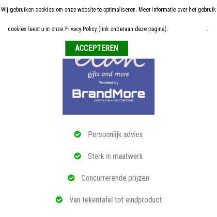
Wij gebruiken cookies om onze website te optimaliseren. Meer informatie over het gebruik
Home
cookies leest u in onze Privacy Policy (link onderaan deze pagina).
Meer informatie
.
Weigeren
ALLE RELATIEGESCHENKEN
ECO PRODUCTEN
TECH GADGETS
MAATWERK
Persoonlijk advies
REFERENTIES
Sterk in maatwerk
OVER ONS
Concurrerende prijzen
BLOG
Van tekentafel tot eindproduct
OFFERTE