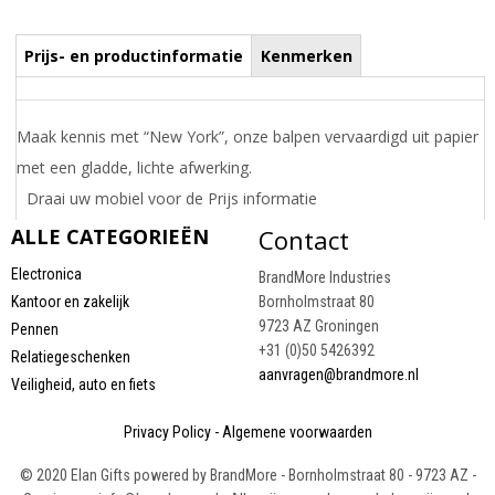
Prijs- en productinformatie
Kenmerken
Maak kennis met “New York”, onze balpen vervaardigd uit papier
met een gladde, lichte afwerking.
Draai uw mobiel voor de Prijs informatie
ALLE CATEGORIEËN
Contact
Electronica
BrandMore Industries
Kantoor en zakelijk
Bornholmstraat 80
9723 AZ Groningen
Pennen
+31 (0)50 5426392
Relatiegeschenken
aanvragen@brandmore.nl
Veiligheid, auto en fiets
Privacy Policy
-
Algemene voorwaarden
LAATST BEKEKEN PRODUCTEN
© 2020 Elan Gifts powered by BrandMore - Bornholmstraat 80 - 9723 AZ -