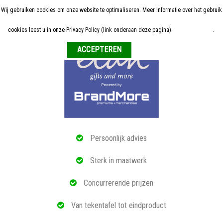
Wij gebruiken cookies om onze website te optimaliseren. Meer informatie over het gebruik
Home
cookies leest u in onze Privacy Policy (link onderaan deze pagina).
Meer informatie
.
Weigeren
ALLE RELATIEGESCHENKEN
ECO PRODUCTEN
TECH GADGETS
MAATWERK
Persoonlijk advies
REFERENTIES
Sterk in maatwerk
OVER ONS
Concurrerende prijzen
BLOG
Van tekentafel tot eindproduct
OFFERTE