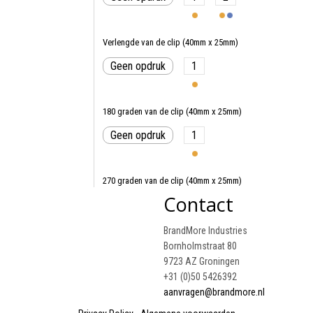
Verlengde van de clip (40mm x 25mm)
Geen opdruk
1
180 graden van de clip (40mm x 25mm)
Geen opdruk
1
270 graden van de clip (40mm x 25mm)
Contact
Geen opdruk
1
BrandMore Industries
Bornholmstraat 80
90 graden van de clip (40mm x 25mm)
9723 AZ Groningen
Geen opdruk
1
+31 (0)50 5426392
aanvragen@brandmore.nl