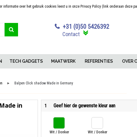
 informatie over het gebruik cookies leest u in onze Privacy Policy (link onderaan deze p
Sterk in maatwerk
Concurrerende pr
+31 (0)50 5426392
Contact
N
TECH GADGETS
MAATWERK
REFERENTIES
OVER 
en
Balpen Click shadow Made in Germany
►
 Made in
Geef hier de gewenste kleur aan
1
Wit / Donker
Wit / Donker