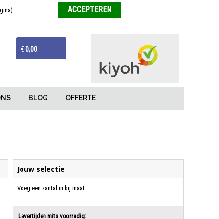
agina).
Meer informatie
.
Weigeren
ijzen
Van tekentafel tot eindproduct
€ 0,00
ONS
BLOG
OFFERTE
Jouw selectie
Voeg een aantal in bij maat.
Levertijden mits voorradig: