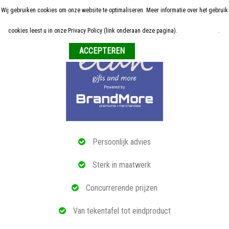
Wij gebruiken cookies om onze website te optimaliseren. Meer informatie over het gebruik
Home
cookies leest u in onze Privacy Policy (link onderaan deze pagina).
Meer informatie
.
Weigeren
ALLE RELATIEGESCHENKEN
ECO PRODUCTEN
TECH GADGETS
MAATWERK
Persoonlijk advies
REFERENTIES
Sterk in maatwerk
OVER ONS
Concurrerende prijzen
BLOG
Van tekentafel tot eindproduct
OFFERTE