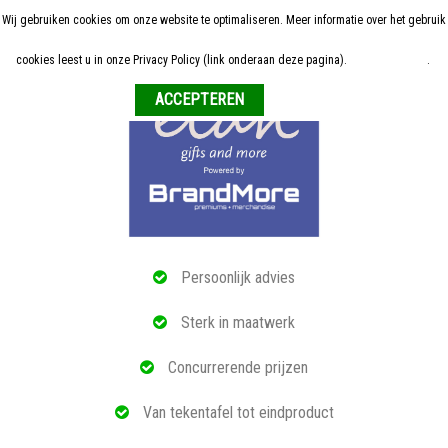
Wij gebruiken cookies om onze website te optimaliseren. Meer informatie over het gebruik
Home
cookies leest u in onze Privacy Policy (link onderaan deze pagina).
Meer informatie
.
Weigeren
ALLE RELATIEGESCHENKEN
ECO PRODUCTEN
TECH GADGETS
MAATWERK
Persoonlijk advies
REFERENTIES
Sterk in maatwerk
OVER ONS
Concurrerende prijzen
BLOG
Van tekentafel tot eindproduct
OFFERTE