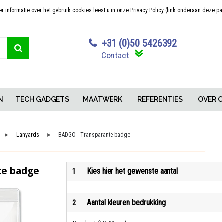
 informatie over het gebruik cookies leest u in onze Privacy Policy (link onderaan deze p
Sterk in maatwerk
Concurrerende pr
+31 (0)50 5426392
Contact
N
TECH GADGETS
MAATWERK
REFERENTIES
OVER 
Lanyards
BADGO - Transparante badge
►
►
te badge
Kies hier het gewenste aantal
1
Aantal kleuren bedrukking
2