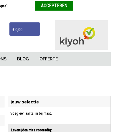
agina).
Meer informatie
.
Weigeren
ijzen
Van tekentafel tot eindproduct
€ 0,00
ONS
BLOG
OFFERTE
Jouw selectie
Voeg een aantal in bij maat.
Levertijden mits voorradig: