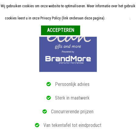
Wij gebruiken cookies om onze website te optimaliseren. Meer informatie over het gebruik
Home
cookies leest u in onze Privacy Policy (link onderaan deze pagina).
Meer informatie
.
Weigeren
ALLE RELATIEGESCHENKEN
ECO PRODUCTEN
TECH GADGETS
MAATWERK
Persoonlijk advies
REFERENTIES
Sterk in maatwerk
OVER ONS
Concurrerende prijzen
BLOG
Van tekentafel tot eindproduct
OFFERTE