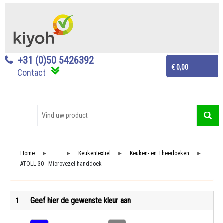
+31 (0)50 5426392
€ 0,00
Contact
Home
...
Keukentextiel
Keuken- en Theedoeken
►
►
►
►
ATOLL 30 - Microvezel handdoek
Geef hier de gewenste kleur aan
1