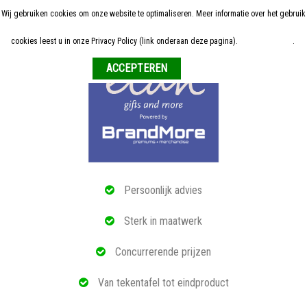
Wij gebruiken cookies om onze website te optimaliseren. Meer informatie over het gebruik
Home
cookies leest u in onze Privacy Policy (link onderaan deze pagina).
Meer informatie
.
Weigeren
ALLE RELATIEGESCHENKEN
ECO PRODUCTEN
TECH GADGETS
MAATWERK
Persoonlijk advies
REFERENTIES
Sterk in maatwerk
OVER ONS
Concurrerende prijzen
BLOG
Van tekentafel tot eindproduct
OFFERTE