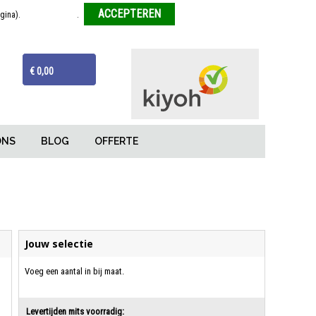
agina).
Meer informatie
.
Weigeren
ijzen
Van tekentafel tot eindproduct
€ 0,00
ONS
BLOG
OFFERTE
Jouw selectie
Voeg een aantal in bij maat.
Levertijden mits voorradig: