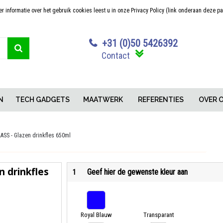
 informatie over het gebruik cookies leest u in onze Privacy Policy (link onderaan deze p
Sterk in maatwerk
Concurrerende pr
+31 (0)50 5426392
Contact
N
TECH GADGETS
MAATWERK
REFERENTIES
OVER 
SS - Glazen drinkfles 650ml
 drinkfles
Geef hier de gewenste kleur aan
1
Royal Blauw
Transparant