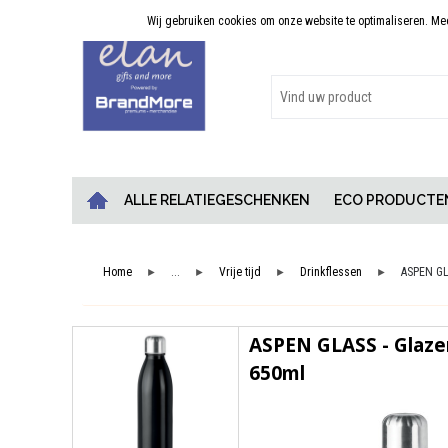
Wij gebruiken cookies om onze website te optimaliseren. Meer
Persoonlijk advies
ALLE RELATIEGESCHENKEN
ECO PRODUCTE
Home
...
Vrije tijd
Drinkflessen
ASPEN GLA
►
►
►
►
ASPEN GLASS - Glazen
650ml