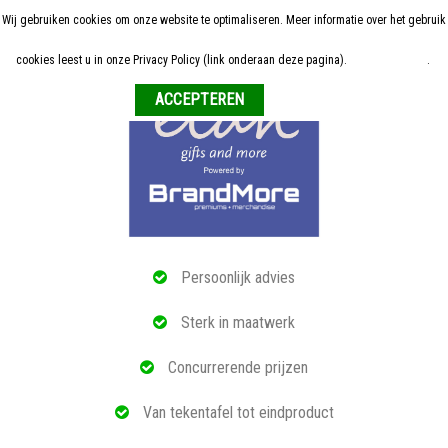
Wij gebruiken cookies om onze website te optimaliseren. Meer informatie over het gebruik
Home
cookies leest u in onze Privacy Policy (link onderaan deze pagina).
Meer informatie
.
Weigeren
ALLE RELATIEGESCHENKEN
ECO PRODUCTEN
TECH GADGETS
MAATWERK
Persoonlijk advies
REFERENTIES
Sterk in maatwerk
OVER ONS
Concurrerende prijzen
BLOG
Van tekentafel tot eindproduct
OFFERTE