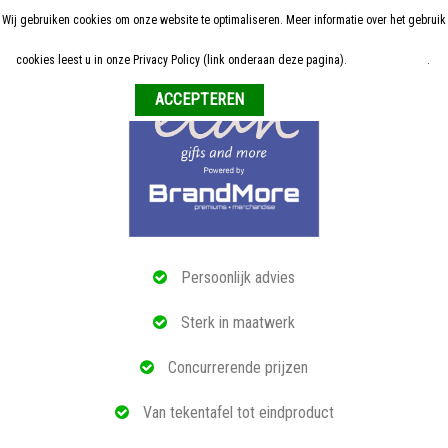
Wij gebruiken cookies om onze website te optimaliseren. Meer informatie over het gebruik
Home
cookies leest u in onze Privacy Policy (link onderaan deze pagina).
Meer informatie
.
Weigeren
ALLE RELATIEGESCHENKEN
ECO PRODUCTEN
TECH GADGETS
MAATWERK
Persoonlijk advies
REFERENTIES
Sterk in maatwerk
OVER ONS
Concurrerende prijzen
BLOG
Van tekentafel tot eindproduct
OFFERTE