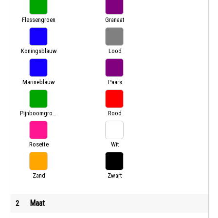
Flessengroen
Granaat
Koningsblauw
Lood
Marineblauw
Paars
Pijnboomgroen
Rood
Rosette
Wit
Zand
Zwart
Maat
2