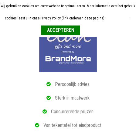
Wij gebruiken cookies om onze website te optimaliseren. Meer informatie over het gebruik
Home
cookies leest u in onze Privacy Policy (link onderaan deze pagina).
Meer informatie
.
Weigeren
ALLE RELATIEGESCHENKEN
ECO PRODUCTEN
TECH GADGETS
MAATWERK
Persoonlijk advies
REFERENTIES
Sterk in maatwerk
OVER ONS
Concurrerende prijzen
BLOG
Van tekentafel tot eindproduct
OFFERTE