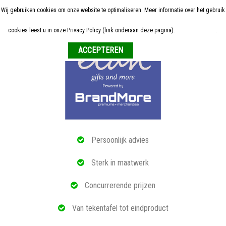
Wij gebruiken cookies om onze website te optimaliseren. Meer informatie over het gebruik
Home
cookies leest u in onze Privacy Policy (link onderaan deze pagina).
Meer informatie
.
Weigeren
ALLE RELATIEGESCHENKEN
ECO PRODUCTEN
TECH GADGETS
MAATWERK
Persoonlijk advies
REFERENTIES
Sterk in maatwerk
OVER ONS
Concurrerende prijzen
BLOG
Van tekentafel tot eindproduct
OFFERTE