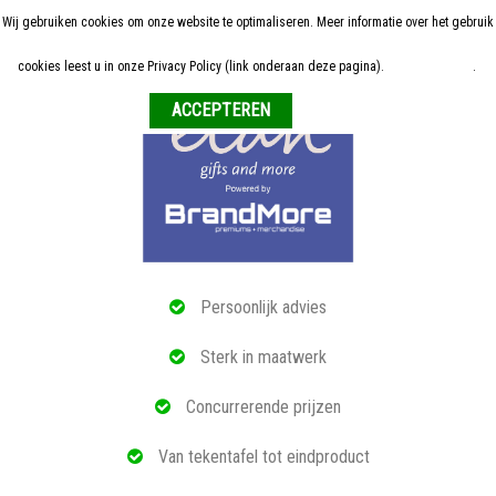
Wij gebruiken cookies om onze website te optimaliseren. Meer informatie over het gebruik
Home
cookies leest u in onze Privacy Policy (link onderaan deze pagina).
Meer informatie
.
Weigeren
ALLE RELATIEGESCHENKEN
ECO PRODUCTEN
TECH GADGETS
MAATWERK
Persoonlijk advies
REFERENTIES
Sterk in maatwerk
OVER ONS
Concurrerende prijzen
BLOG
Van tekentafel tot eindproduct
OFFERTE