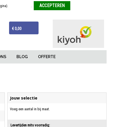
agina).
Meer informatie
.
Weigeren
ijzen
Van tekentafel tot eindproduct
€ 0,00
ONS
BLOG
OFFERTE
Jouw selectie
Voeg een aantal in bij maat.
Levertijden mits voorradig: