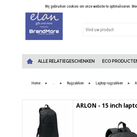
Wij gebruiken cookies om onze website te optimaliseren. Meer
Persoonlijk advies
ALLE RELATIEGESCHENKEN
ECO PRODUCTE
Home
...
Rugzakken
Laptop rugzakken
A
►
►
►
►
ARLON - 15 inch lapt