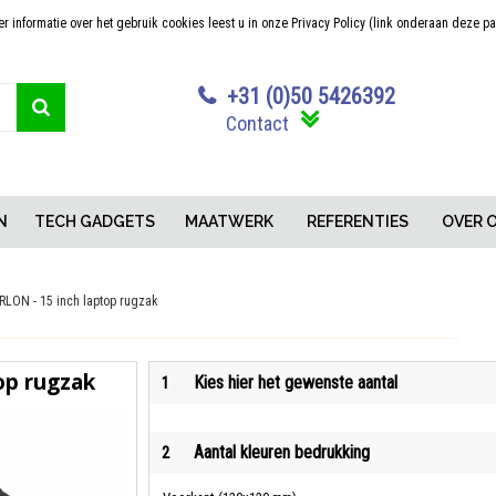
 informatie over het gebruik cookies leest u in onze Privacy Policy (link onderaan deze p
Sterk in maatwerk
Concurrerende pr
+31 (0)50 5426392
Contact
N
TECH GADGETS
MAATWERK
REFERENTIES
OVER 
RLON - 15 inch laptop rugzak
op rugzak
Kies hier het gewenste aantal
1
Aantal kleuren bedrukking
2