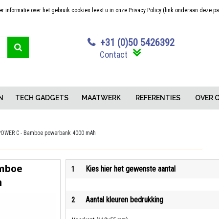
 informatie over het gebruik cookies leest u in onze Privacy Policy (link onderaan deze p
Sterk in maatwerk
Concurrerende pr
+31 (0)50 5426392
Contact
N
TECH GADGETS
MAATWERK
REFERENTIES
OVER 
OWER C - Bamboe powerbank 4000 mAh
mboe
Kies hier het gewenste aantal
1
h
Aantal kleuren bedrukking
2