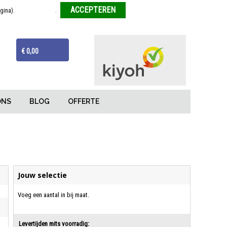
agina).
Meer informatie
.
Weigeren
ijzen
Van tekentafel tot eindproduct
€ 0,00
ONS
BLOG
OFFERTE
Jouw selectie
Voeg een aantal in bij maat.
Levertijden mits voorradig: