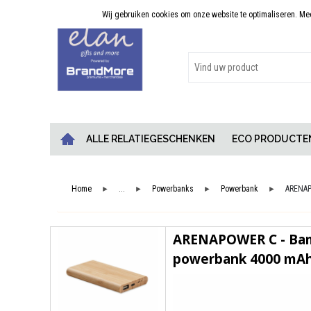
Wij gebruiken cookies om onze website te optimaliseren. Meer
Persoonlijk advies
ALLE RELATIEGESCHENKEN
ECO PRODUCTE
Home
...
Powerbanks
Powerbank
ARENAP
►
►
►
►
ARENAPOWER C - Ba
powerbank 4000 mA