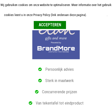
Wij gebruiken cookies om onze website te optimaliseren. Meer informatie over het gebruik
Home
cookies leest u in onze Privacy Policy (link onderaan deze pagina).
Meer informatie
.
Weigeren
ALLE RELATIEGESCHENKEN
ECO PRODUCTEN
TECH GADGETS
MAATWERK
Persoonlijk advies
REFERENTIES
Sterk in maatwerk
OVER ONS
Concurrerende prijzen
BLOG
Van tekentafel tot eindproduct
OFFERTE