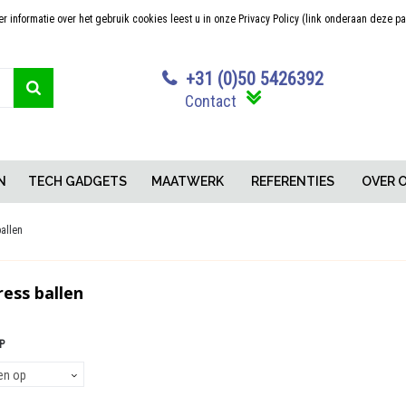
 informatie over het gebruik cookies leest u in onze Privacy Policy (link onderaan deze p
Sterk in maatwerk
Concurrerende pr
+31 (0)50 5426392
Contact
N
TECH GADGETS
MAATWERK
REFERENTIES
OVER 
ballen
ress ballen
P