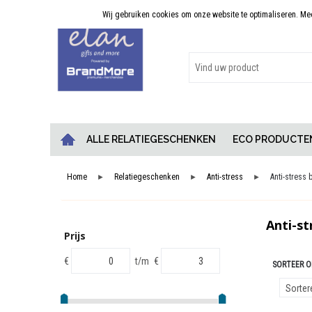
Wij gebruiken cookies om onze website te optimaliseren. Meer
Persoonlijk advies
ALLE RELATIEGESCHENKEN
ECO PRODUCTE
Home
Relatiegeschenken
Anti-stress
Anti-stress 
►
►
►
Anti-st
Prijs
€
t/m
€
SORTEER O