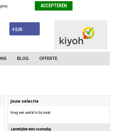
agina).
Meer informatie
.
Weigeren
ijzen
Van tekentafel tot eindproduct
€ 0,00
ONS
BLOG
OFFERTE
Jouw selectie
Voeg een aantal in bij maat.
Levertijden mits voorradig: