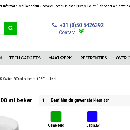
 informatie over het gebruik cookies leest u in onze Privacy Policy (link onderaan deze p
Sterk in maatwerk
Concurrerende pr
+31 (0)50 5426392
Contact
N
TECH GADGETS
MAATWERK
REFERENTIES
OVER 
 Switch 200 ml beker met 360° deksel
00 ml beker
Geef hier de gewenste kleur aan
1
Gemêleerd
IJsblauw