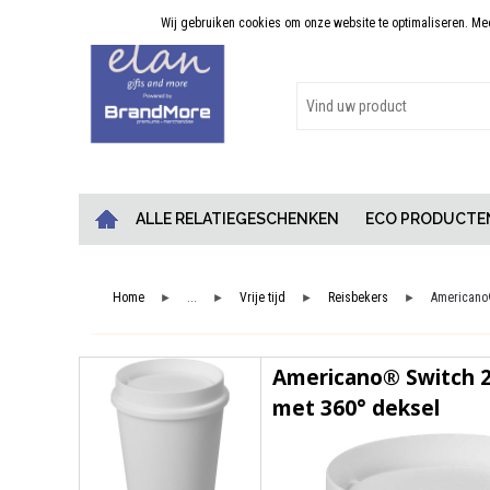
Wij gebruiken cookies om onze website te optimaliseren. Meer
Persoonlijk advies
ALLE RELATIEGESCHENKEN
ECO PRODUCTE
Home
...
Vrije tijd
Reisbekers
Americano®
►
►
►
►
Americano® Switch 2
met 360° deksel