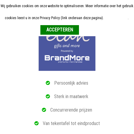
Wij gebruiken cookies om onze website te optimaliseren. Meer informatie over het gebruik
Home
cookies leest u in onze Privacy Policy (link onderaan deze pagina).
Meer informatie
.
Weigeren
ALLE RELATIEGESCHENKEN
ECO PRODUCTEN
TECH GADGETS
MAATWERK
Persoonlijk advies
REFERENTIES
Sterk in maatwerk
OVER ONS
Concurrerende prijzen
BLOG
Van tekentafel tot eindproduct
OFFERTE