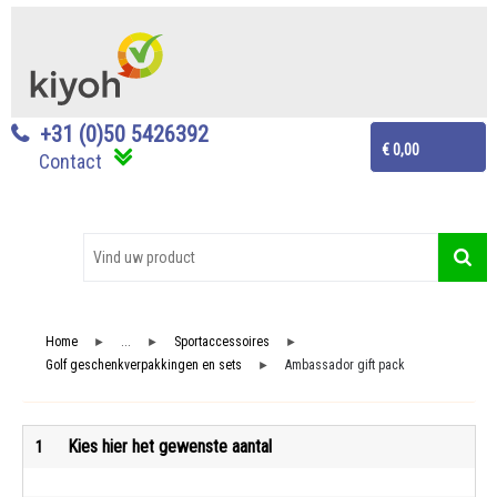
+31 (0)50 5426392
€ 0,00
Contact
Home
...
Sportaccessoires
►
►
►
Golf geschenkverpakkingen en sets
Ambassador gift pack
►
Kies hier het gewenste aantal
1