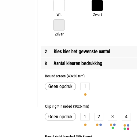
Wit
Zwart
Zilver
Kies hier het gewenste aantal
2
Aantal kleuren bedrukking
3
Roundscreen (40x20 mm)
Geen opdruk
1
Clip right handed (30x6 mm)
Geen opdruk
1
2
3
4
Barrel right handed (50x8 mm)