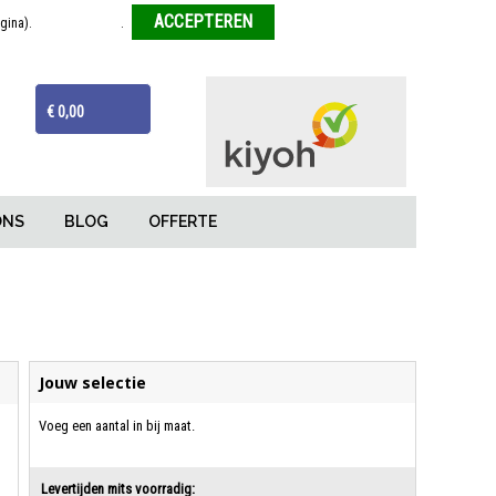
agina).
Meer informatie
.
Weigeren
ijzen
Van tekentafel tot eindproduct
€ 0,00
ONS
BLOG
OFFERTE
Jouw selectie
Voeg een aantal in bij maat.
Levertijden mits voorradig: