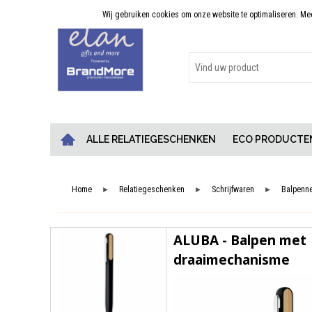
Wij gebruiken cookies om onze website te optimaliseren. Meer
Persoonlijk advies
ALLE RELATIEGESCHENKEN
ECO PRODUCTE
Home
Relatiegeschenken
Schrijfwaren
Balpenn
►
►
►
ALUBA - Balpen met
draaimechanisme