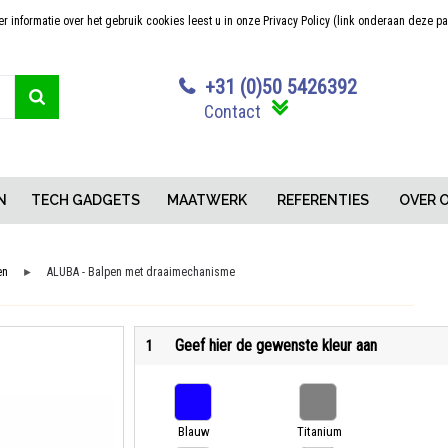
 informatie over het gebruik cookies leest u in onze Privacy Policy (link onderaan deze p
Sterk in maatwerk
Concurrerende pr
+31 (0)50 5426392
Contact
N
TECH GADGETS
MAATWERK
REFERENTIES
OVER 
en
ALUBA - Balpen met draaimechanisme
►
Geef hier de gewenste kleur aan
1
Blauw
Titanium