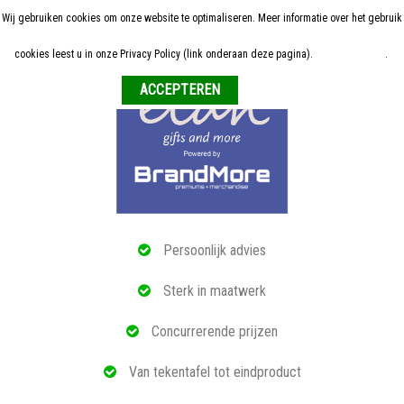
Wij gebruiken cookies om onze website te optimaliseren. Meer informatie over het gebruik
Home
cookies leest u in onze Privacy Policy (link onderaan deze pagina).
Meer informatie
.
Weigeren
ALLE RELATIEGESCHENKEN
ECO PRODUCTEN
TECH GADGETS
MAATWERK
Persoonlijk advies
REFERENTIES
Sterk in maatwerk
OVER ONS
Concurrerende prijzen
BLOG
Van tekentafel tot eindproduct
OFFERTE