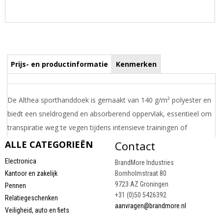
Prijs- en productinformatie
Kenmerken
De Althea sporthanddoek is gemaakt van 140 g/m² polyester en
biedt een sneldrogend en absorberend oppervlak, essentieel om
transpiratie weg te vegen tijdens intensieve trainingen of
buitenactiviteiten. Met zijn royale afmetingen van 50 cm x 100
ALLE CATEGORIEËN
Contact
cm biedt deze handdoek veelzijdigheid, perfect voor verschillende
Electronica
BrandMore Industries
fitnessroutines en buitenavonturen.
Kantoor en zakelijk
Bornholmstraat 80
Draai uw mobiel voor de Prijs informatie
9723 AZ Groningen
Pennen
+31 (0)50 5426392
Relatiegeschenken
aanvragen@brandmore.nl
Veiligheid, auto en fiets