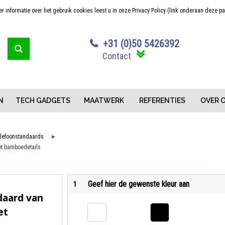
 informatie over het gebruik cookies leest u in onze Privacy Policy (link onderaan deze p
Sterk in maatwerk
Concurrerende pr
+31 (0)50 5426392
Contact
N
TECH GADGETS
MAATWERK
REFERENTIES
OVER 
lefoonstandaards
►
et bamboedetails
Geef hier de gewenste kleur aan
1
daard van
et