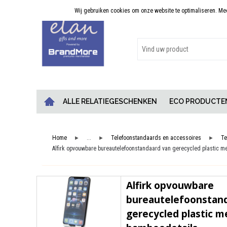
Wij gebruiken cookies om onze website te optimaliseren. Meer
Persoonlijk advies
ALLE RELATIEGESCHENKEN
ECO PRODUCTE
Home
...
Telefoonstandaards en accessoires
Te
►
►
►
Alfirk opvouwbare bureautelefoonstandaard van gerecycled plastic m
Alfirk opvouwbare
bureautelefoonstan
gerecycled plastic m