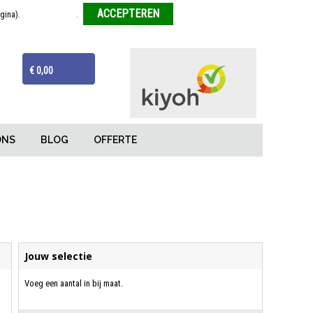
agina).
Meer informatie
.
Weigeren
ijzen
Van tekentafel tot eindproduct
€ 0,00
ONS
BLOG
OFFERTE
Jouw selectie
Voeg een aantal in bij maat.