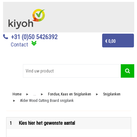
+31 (0)50 5426392
€ 0,00
Contact
Home
...
Fondue, Kaas en Snijplanken
Snijplanken
►
►
►
Alder Wood Cutting Board snijplank
►
Kies hier het gewenste aantal
1