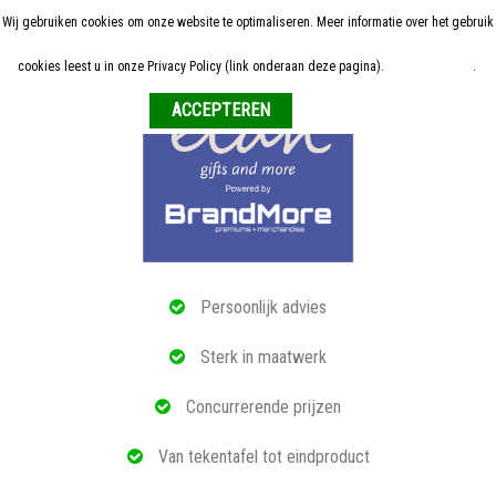
Wij gebruiken cookies om onze website te optimaliseren. Meer informatie over het gebruik
Home
cookies leest u in onze Privacy Policy (link onderaan deze pagina).
Meer informatie
.
Weigeren
ALLE RELATIEGESCHENKEN
ECO PRODUCTEN
TECH GADGETS
MAATWERK
Persoonlijk advies
REFERENTIES
Sterk in maatwerk
OVER ONS
Concurrerende prijzen
BLOG
Van tekentafel tot eindproduct
OFFERTE