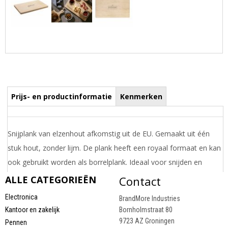
Prijs- en productinformatie
Kenmerken
Snijplank van elzenhout afkomstig uit de EU. Gemaakt uit één
stuk hout, zonder lijm. De plank heeft een royaal formaat en kan
ook gebruikt worden als borrelplank. Ideaal voor snijden en
presenteren. Elzenhout heeft een gelijkmatige structuur. De
ALLE CATEGORIEËN
Contact
lichtgele tot roodachtige kleur en subtiele, dichte knoesten die
Electronica
BrandMore Industries
soms aanwezig zijn, geven dit hout een uniek karakter. Made in
Kantoor en zakelijk
Bornholmstraat 80
Croatia.
9723 AZ Groningen
Pennen