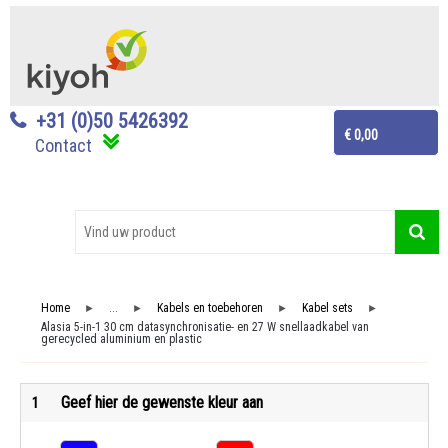
+31 (0)50 5426392
€ 0,00
Contact
Home
...
Kabels en toebehoren
Kabel sets
►
►
►
►
Alasia 5-in-1 30 cm datasynchronisatie- en 27 W snellaadkabel van
gerecycled aluminium en plastic
Geef hier de gewenste kleur aan
1