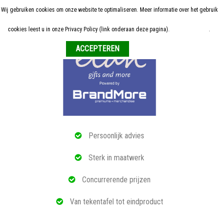
Wij gebruiken cookies om onze website te optimaliseren. Meer informatie over het gebruik
Home
cookies leest u in onze Privacy Policy (link onderaan deze pagina).
Meer informatie
.
Weigeren
ALLE RELATIEGESCHENKEN
ECO PRODUCTEN
TECH GADGETS
MAATWERK
Persoonlijk advies
REFERENTIES
Sterk in maatwerk
OVER ONS
Concurrerende prijzen
BLOG
Van tekentafel tot eindproduct
OFFERTE