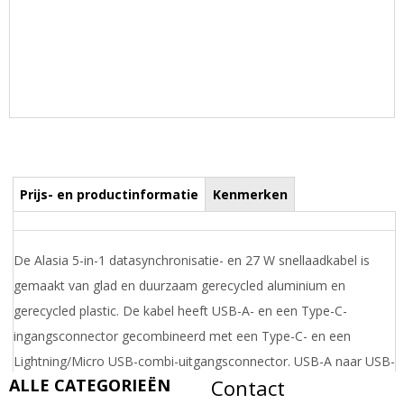
Prijs- en productinformatie
Kenmerken
De Alasia 5-in-1 datasynchronisatie- en 27 W snellaadkabel is
gemaakt van glad en duurzaam gerecycled aluminium en
gerecycled plastic. De kabel heeft USB-A- en een Type-C-
ingangsconnector gecombineerd met een Type-C- en een
Lightning/Micro USB-combi-uitgangsconnector. USB-A naar USB-
ALLE CATEGORIEËN
Contact
C levert een uitgangsvermogen van maximaal 27 W en alle