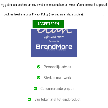
Wij gebruiken cookies om onze website te optimaliseren. Meer informatie over het gebruik
Home
cookies leest u in onze Privacy Policy (link onderaan deze pagina).
Meer informatie
.
Weigeren
ALLE RELATIEGESCHENKEN
ECO PRODUCTEN
TECH GADGETS
MAATWERK
Persoonlijk advies
REFERENTIES
Sterk in maatwerk
OVER ONS
Concurrerende prijzen
BLOG
Van tekentafel tot eindproduct
OFFERTE