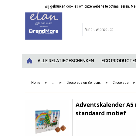
Wij gebruiken cookies om onze website te optimaliseren. Meer
Persoonlijk advies
ALLE RELATIEGESCHENKEN
ECO PRODUCTE
Home
...
Chocolade en Bonbons
Chocolade
►
►
►
►
Adventskalender A5
standaard motief