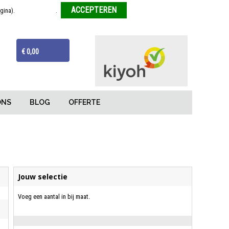
agina).
Meer informatie
.
Weigeren
ijzen
Van tekentafel tot eindproduct
€ 0,00
ONS
BLOG
OFFERTE
Jouw selectie
Voeg een aantal in bij maat.