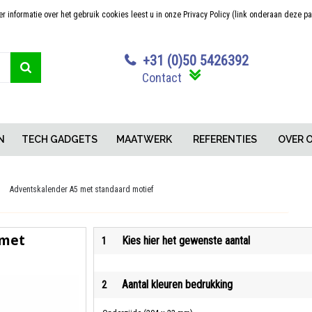
 informatie over het gebruik cookies leest u in onze Privacy Policy (link onderaan deze p
Sterk in maatwerk
Concurrerende pr
+31 (0)50 5426392
Contact
N
TECH GADGETS
MAATWERK
REFERENTIES
OVER 
Adventskalender A5 met standaard motief
 met
Kies hier het gewenste aantal
1
Aantal kleuren bedrukking
2