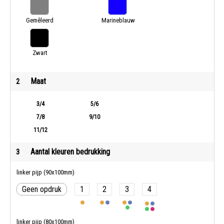
Gemêleerd
Marineblauw
Grijs
Zwart
Maat
2
3/4
5/6
7/8
9/10
11/12
Aantal kleuren bedrukking
3
linker pijp (90x100mm)
Geen opdruk
1
2
3
4
linker pijp (80x100mm)