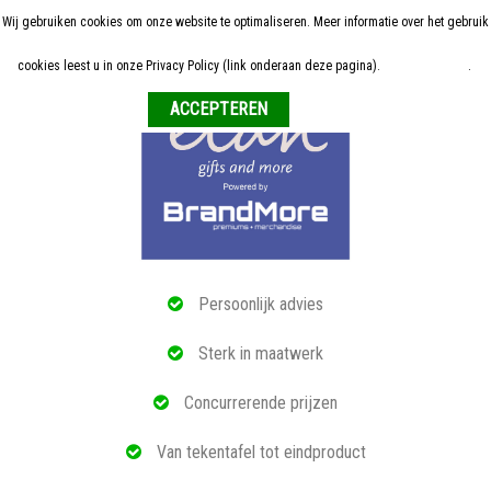
Wij gebruiken cookies om onze website te optimaliseren. Meer informatie over het gebruik
Home
cookies leest u in onze Privacy Policy (link onderaan deze pagina).
Meer informatie
.
Weigeren
ALLE RELATIEGESCHENKEN
ECO PRODUCTEN
TECH GADGETS
MAATWERK
Persoonlijk advies
REFERENTIES
Sterk in maatwerk
OVER ONS
Concurrerende prijzen
BLOG
Van tekentafel tot eindproduct
OFFERTE