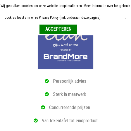
Wij gebruiken cookies om onze website te optimaliseren. Meer informatie over het gebruik
Home
cookies leest u in onze Privacy Policy (link onderaan deze pagina).
Meer informatie
.
Weigeren
ALLE RELATIEGESCHENKEN
ECO PRODUCTEN
TECH GADGETS
MAATWERK
Persoonlijk advies
REFERENTIES
Sterk in maatwerk
OVER ONS
Concurrerende prijzen
BLOG
Van tekentafel tot eindproduct
OFFERTE