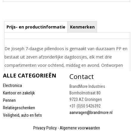
Prijs- en productinformatie
Kenmerken
De Joseph 7-daagse pillendoos is gemaakt van duurzaam PP en
bestaat uit zeven afzonderlijke dagdoosjes, elk met drie
compartimenten voor ochtend, middag en avond. Ontworpen
voor georganiseerd dagelijks gebruik, maakt het compacte
ALLE CATEGORIEËN
Contact
formaat het eenvoudig om thuis op te bergen of mee te nemen
Electronica
BrandMore Industries
tijdens het reizen.
Kantoor en zakelijk
Bornholmstraat 80
Draai uw mobiel voor de Prijs informatie
9723 AZ Groningen
Pennen
+31 (0)50 5426392
Relatiegeschenken
aanvragen@brandmore.nl
Veiligheid, auto en fiets
Privacy Policy
-
Algemene voorwaarden