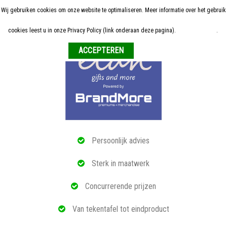
Wij gebruiken cookies om onze website te optimaliseren. Meer informatie over het gebruik
Home
cookies leest u in onze Privacy Policy (link onderaan deze pagina).
Meer informatie
.
Weigeren
ALLE RELATIEGESCHENKEN
ECO PRODUCTEN
TECH GADGETS
MAATWERK
Persoonlijk advies
REFERENTIES
Sterk in maatwerk
OVER ONS
Concurrerende prijzen
BLOG
Van tekentafel tot eindproduct
OFFERTE