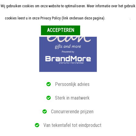
Wij gebruiken cookies om onze website te optimaliseren. Meer informatie over het gebruik
Home
cookies leest u in onze Privacy Policy (link onderaan deze pagina).
Meer informatie
.
Weigeren
ALLE RELATIEGESCHENKEN
ECO PRODUCTEN
TECH GADGETS
MAATWERK
Persoonlijk advies
REFERENTIES
Sterk in maatwerk
OVER ONS
Concurrerende prijzen
BLOG
Van tekentafel tot eindproduct
OFFERTE