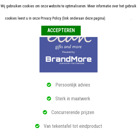
Wij gebruiken cookies om onze website te optimaliseren. Meer informatie over het gebruik
Home
cookies leest u in onze Privacy Policy (link onderaan deze pagina).
Meer informatie
.
Weigeren
ALLE RELATIEGESCHENKEN
ECO PRODUCTEN
TECH GADGETS
MAATWERK
Persoonlijk advies
REFERENTIES
Sterk in maatwerk
OVER ONS
Concurrerende prijzen
BLOG
Van tekentafel tot eindproduct
OFFERTE