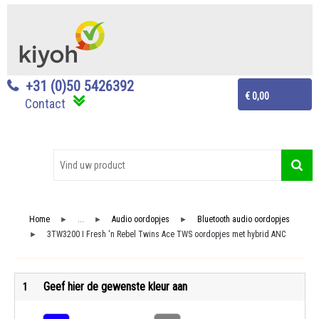
+31 (0)50 5426392
€ 0,00
Contact
Home
...
Audio oordopjes
Bluetooth audio oordopjes
►
►
►
3TW3200 I Fresh 'n Rebel Twins Ace TWS oordopjes met hybrid ANC
►
Geef hier de gewenste kleur aan
1