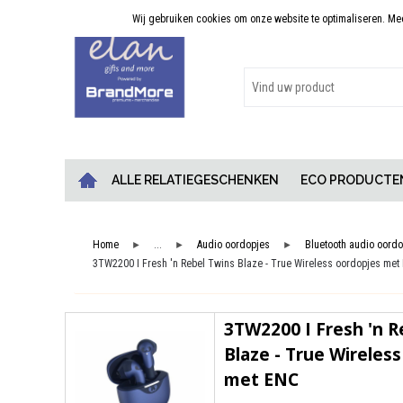
Wij gebruiken cookies om onze website te optimaliseren. Meer
Persoonlijk advies
ALLE RELATIEGESCHENKEN
ECO PRODUCTE
Home
...
Audio oordopjes
Bluetooth audio oordo
►
►
►
3TW2200 I Fresh 'n Rebel Twins Blaze - True Wireless oordopjes met
3TW2200 I Fresh 'n R
Blaze - True Wireles
met ENC