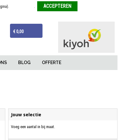
agina).
Meer informatie
.
Weigeren
ijzen
Van tekentafel tot eindproduct
€ 0,00
ONS
BLOG
OFFERTE
Jouw selectie
Voeg een aantal in bij maat.