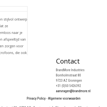
 stijlvol ontwerp
at ze
eemloos naar je
n afspeeltijd van
, en zorgen voor
crofoons, die ook
Contact
atisch
Deze
BrandMore Industries
ange batterijduur
Bornholmstraat 80
bel met iOS en
9723 AZ Groningen
+31 (0)50 5426392
aanvragen@brandmore.nl
Privacy Policy
-
Algemene voorwaarden