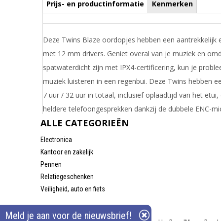
Prijs- en productinformatie
Kenmerken
Deze Twins Blaze oordopjes hebben een aantrekkelijk en
met 12 mm drivers. Geniet overal van je muziek en omd
spatwaterdicht zijn met IPX4-certificering, kun je probl
muziek luisteren in een regenbui. Deze Twins hebben ee
7 uur / 32 uur in totaal, inclusief oplaadtijd van het etui
heldere telefoongesprekken dankzij de dubbele ENC-mi
ALLE CATEGORIEËN
windruis elimineren. Bovendien wordt de muziek autom
gepauzeerd wanneer je de oordopjes uit je oor haalt. 
Electronica
indrukwekkende combinatie van stijl, functionaliteit en l
Kantoor en zakelijk
maakt deze oordopjes tot echte alleskunners. Compati
Pennen
Relatiegeschenken
Android, Windows en MacOS.
Veiligheid, auto en fiets
Draai uw mobiel voor de Prijs informatie
Meld je aan voor de nieuwsbrief!