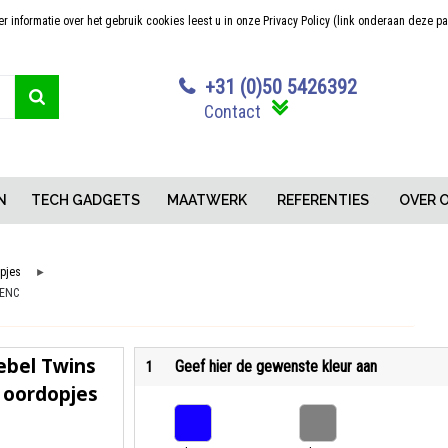
 informatie over het gebruik cookies leest u in onze Privacy Policy (link onderaan deze p
Sterk in maatwerk
Concurrerende pr
+31 (0)50 5426392
Contact
N
TECH GADGETS
MAATWERK
REFERENTIES
OVER 
pjes
►
 ENC
ebel Twins
Geef hier de gewenste kleur aan
1
s oordopjes