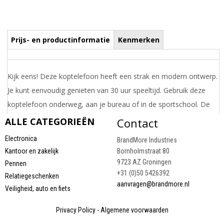
Prijs- en productinformatie
Kenmerken
Kijk eens! Deze koptelefoon heeft een strak en modern ontwerp.
Je kunt eenvoudig genieten van 30 uur speeltijd. Gebruik deze
koptelefoon onderweg, aan je bureau of in de sportschool. De
koptelefoon is uitgerust met een spraakassistent, dus als je je
ALLE CATEGORIEËN
Contact
handen niet vrij hebt, gebruik gewoon je stem. Bovendien kun je
Electronica
BrandMore Industries
je muziek en gesprekken bedienen met de knoppen op de
Kantoor en zakelijk
Bornholmstraat 80
oorschelpen en de koptelefoon eenvoudig opvouwen
9723 AZ Groningen
Pennen
+31 (0)50 5426392
Draai uw mobiel voor de Prijs informatie
Relatiegeschenken
aanvragen@brandmore.nl
Veiligheid, auto en fiets
Privacy Policy
-
Algemene voorwaarden