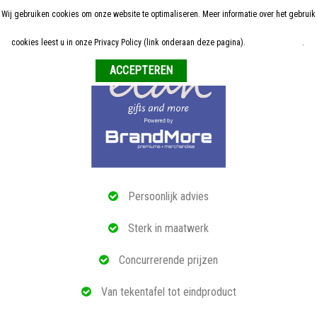
Wij gebruiken cookies om onze website te optimaliseren. Meer informatie over het gebruik
Home
cookies leest u in onze Privacy Policy (link onderaan deze pagina).
Meer informatie
.
Weigeren
ALLE RELATIEGESCHENKEN
ECO PRODUCTEN
TECH GADGETS
MAATWERK
Persoonlijk advies
REFERENTIES
Sterk in maatwerk
OVER ONS
Concurrerende prijzen
BLOG
Van tekentafel tot eindproduct
OFFERTE