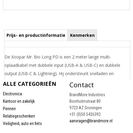
Prijs- en productinformatie
Kenmerken
De Xoopar Mr. Bio Long PD is een 2 meter lange multi-
oplaadkabel met dubbele input (USB-A & USB-C) en dubbele
output (USB-C & Lightning). Hij ondersteunt snelladen en
datatransfer tot 60 W – krachtig genoeg om ook laptops
ALLE CATEGORIEËN
Contact
moeiteloos op te laden. Gemaakt van gerecycled plastic,
Electronica
BrandMore Industries
waarvan 53% van het totaalgewicht uit gerecycled materiaal
Kantoor en zakelijk
Bornholmstraat 80
bestaat.
9723 AZ Groningen
Pennen
+31 (0)50 5426392
Draai uw mobiel voor de Prijs informatie
Relatiegeschenken
aanvragen@brandmore.nl
Veiligheid, auto en fiets