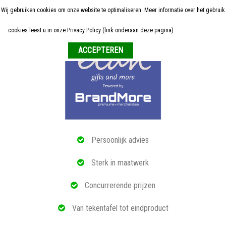
Wij gebruiken cookies om onze website te optimaliseren. Meer informatie over het gebruik
Home
cookies leest u in onze Privacy Policy (link onderaan deze pagina).
Meer informatie
.
Weigeren
ALLE RELATIEGESCHENKEN
ECO PRODUCTEN
TECH GADGETS
MAATWERK
Persoonlijk advies
REFERENTIES
Sterk in maatwerk
OVER ONS
Concurrerende prijzen
BLOG
Van tekentafel tot eindproduct
OFFERTE