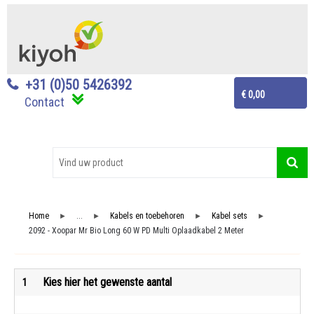
+31 (0)50 5426392
€ 0,00
Contact
Home
...
Kabels en toebehoren
Kabel sets
►
►
►
►
2092 - Xoopar Mr Bio Long 60 W PD Multi Oplaadkabel 2 Meter
Kies hier het gewenste aantal
1